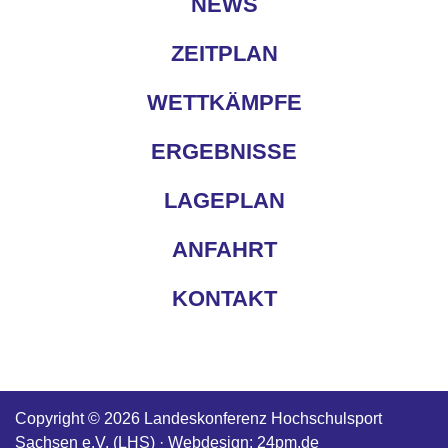
NEWS
ZEITPLAN
WETTKÄMPFE
ERGEBNISSE
LAGEPLAN
ANFAHRT
KONTAKT
Copyright © 2026
Landeskonferenz Hochschulsport
Sachsen e.V. (LHS)
· Webdesign:
24pm.de